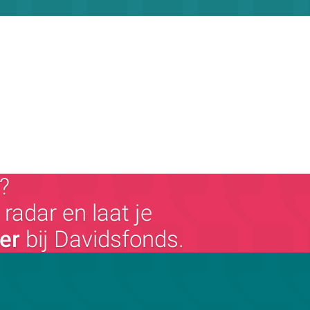
?
radar en laat je
ger
bij Davidsfonds.