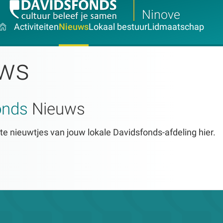
Ninove
Activiteiten
Nieuws
Lokaal bestuur
Lidmaatschap
ws
onds
Nieuws
te nieuwtjes van jouw lokale Davidsfonds-afdeling hier.