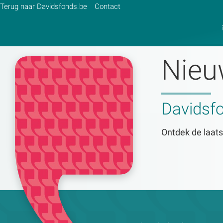
Terug naar Davidsfonds.be
Contact
Nieu
Zoek:
Davidsf
Zoeken
Ontdek de laats